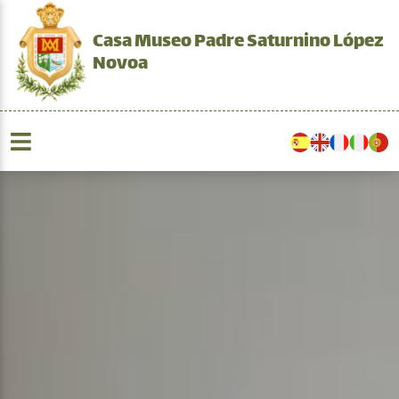
Casa Museo Padre Saturnino López
Novoa