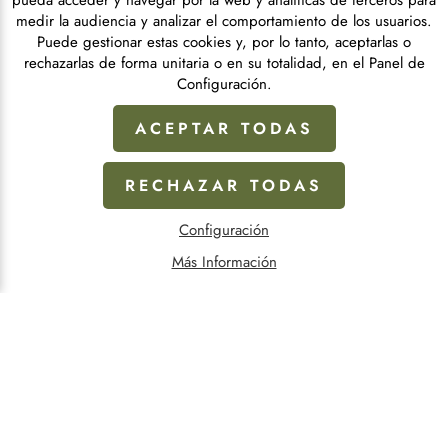
pueda acceder y navegar por la web y analíticas de terceros para
medir la audiencia y analizar el comportamiento de los usuarios.
Puede gestionar estas cookies y, por lo tanto, aceptarlas o
rechazarlas de forma unitaria o en su totalidad, en el Panel de
Configuración.
ACEPTAR TODAS
RECHAZAR TODAS
Configuración
Más Información
ACTUALIDAD
Un grupo de 40 vecinos de
RESERVA TU VISITA
Gimenells (Lleida) visitan la
Casa Museo